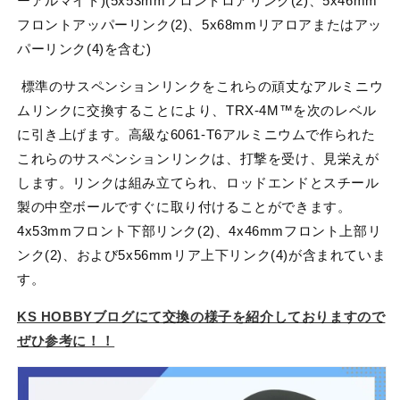
ーアルマイト)(5x53mmフロントロアリンク(2)、5x46mm
サ
サ
フロントアッパーリンク(2)、5x68mmリアロアまたはアッ
ス
ス
パーリンク(4)を含む)
ペ
ペ
ン
ン
標準のサスペンションリンクをこれらの頑丈なアルミニウ
シ
シ
ムリンクに交換することにより、TRX-4M™を次のレベル
ョ
ョ
に引き上げます。高級な6061-T6アルミニウムで作られた
ン
ン
これらのサスペンションリンクは、打撃を受け、見栄えが
リ
リ
します。リンクは組み立てられ、ロッドエンドとスチール
ン
ン
製の中空ボールですぐに取り付けることができます。
ク
ク
セ
セ
4x53mmフロント下部リンク(2)、4x46mmフロント上部リ
ッ
ッ
ンク(2)、および5x56mmリア上下リンク(4)が含まれていま
ト
ト
す。
6061-
6061-
T6
T6
KS HOBBYブログにて交換の様子を紹介しておりますので
ア
ア
ぜひ参考に！！
ル
ル
ミ
ミ
ニ
ニ