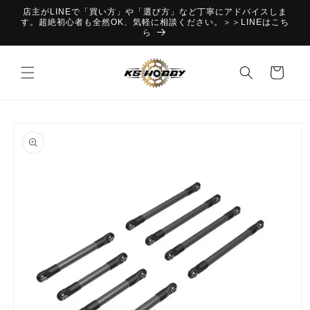
コンテ
店主がLINEで「買い方」や「選び方」など丁寧にアドバイスしま
ンツに
す。超絶初心者も全然OK、気軽に相談ください。＞＞LINEはこち
進む
ら
カ
ー
ト
商品情
報にス
キップ