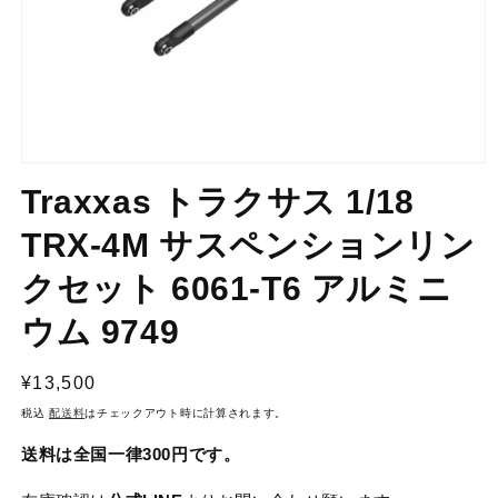
モ
ー
Traxxas トラクサス 1/18
ダ
ル
TRX-4M サスペンションリン
で
メ
クセット 6061-T6 アルミニ
デ
ィ
ウム 9749
ア
(1)
を
通
¥13,500
開
く
常
税込
配送料
はチェックアウト時に計算されます。
価
送料は全国一律300円です。
格