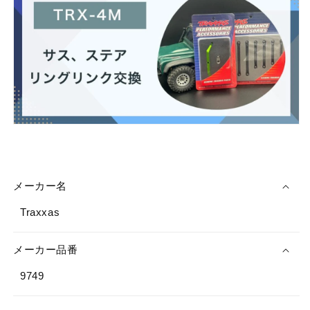
ウ
ウ
ム
ム
9749
9749
の
の
数
数
量
量
を
を
減
増
ら
や
す
す
メーカー名
Traxxas
メーカー品番
9749