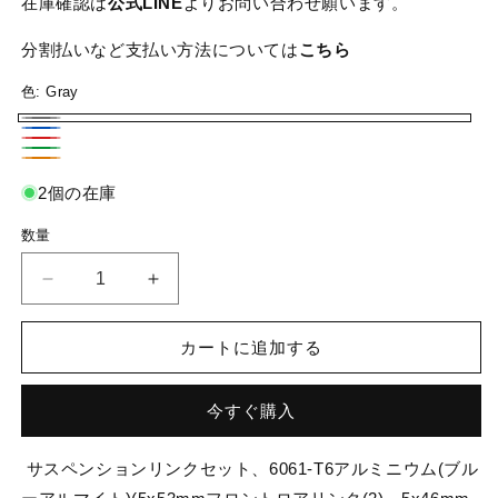
在庫確認は
公式LINE
よりお問い合わせ願います。
分割払いなど支払い方法については
こちら
色:
Gray
Gray
Blue
Red
Green
Orange
2個の在庫
数量
Traxxas
Traxxas
ト
ト
ラ
ラ
カートに追加する
ク
ク
サ
サ
今すぐ購入
ス
ス
1/18
1/18
TRX-
TRX-
サスペンションリンクセット、6061-T6アルミニウム(ブル
4M
4M