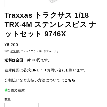
モ
ー
Traxxas トラクサス 1/18
ダ
ル
TRX-4M ステンレスビス ナ
で
メ
ットセット 9746X
デ
ィ
ア
通
¥6,200
(1)
常
を
税込
配送料
はチェックアウト時に計算されます。
開
価
く
送料は全国一律300円です。
格
在庫確認は
公式LINE
よりお問い合わせ願います。
分割払いなど支払い方法については
こちら
2個の在庫
数量