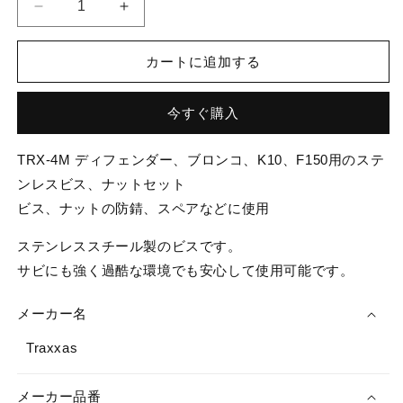
Traxxas
Traxxas
ト
ト
ラ
ラ
カートに追加する
ク
ク
サ
サ
今すぐ購入
ス
ス
1/18
1/18
TRX-
TRX-
TRX-4M ディフェンダー、ブロンコ、K10、F150用のステ
4M
4M
ンレスビス、ナットセット
ス
ス
ビス、ナットの防錆、スペアなどに使用
テ
テ
ン
ン
ステンレススチール製のビスです。
レ
レ
サビにも強く過酷な環境でも安心して使用可能です。
ス
ス
ビ
ビ
メーカー名
ス
ス
Traxxas
ナ
ナ
ッ
ッ
ト
ト
メーカー品番