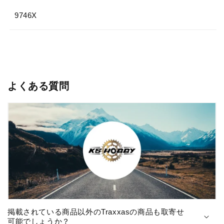
セ
セ
9746X
ッ
ッ
ト
ト
9746X
9746X
の
の
数
数
量
量
よくある質問
を
を
減
増
ら
や
す
す
掲載されている商品以外のTraxxasの商品も取寄せ
可能でしょうか？