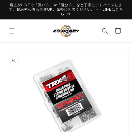
コンテ
店主がLINEで「買い方」や「選び方」など丁寧にアドバイスしま
ンツに
す。超絶初心者も全然OK、気軽に相談ください。＞＞LINEはこち
進む
ら
カ
ー
ト
商品情
報にス
キップ