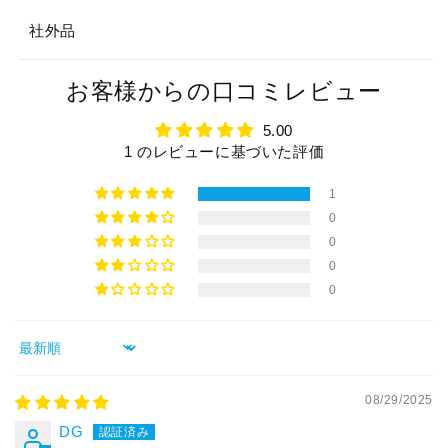
ッ
ッ
ト
ト
社外品
保
保
護
護
お客様からの口コミレビュー
ネ
ネ
ッ
ッ
5.00
ト
ト
1 のレビューに基づいた評価
の
の
1
数
数
0
量
量
0
を
を
0
減
増
0
ら
や
す
す
Sort by
08/29/2025
DG