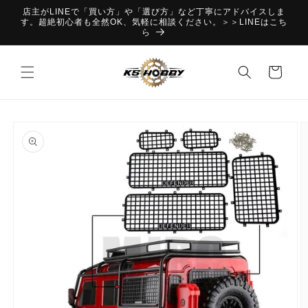
コンテ
店主がLINEで「買い方」や「選び方」など丁寧にアドバイスしま
ンツに
す。超絶初心者も全然OK、気軽に相談ください。＞＞LINEはこち
進む
ら
カ
ー
ト
商品情
報にス
キップ