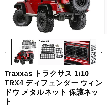
モ
ー
ダ
ル
で
メ
デ
ィ
ア
Traxxas トラクサス 1/10
(1)
(2
を
TRX4 ディフェンダー ウィン
開
く
ドウ メタルネット 保護ネッ
ト