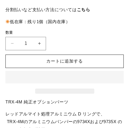
分割払いなど支払い方法については
こちら
低在庫：残り1個（国内在庫）
数量
Traxxas
Traxxas
ト
ト
ラ
ラ
カートに追加する
ク
ク
サ
サ
ス
ス
1/18
1/18
TRX-
TRX-
4M
4M
TRX-4M 純正オプションパーツ
ア
ア
ル
ル
レッドアルマイト処理アルミニウム D リングで、
ミ
ミ
TRX-4Mのアルミニウムバンパーの9734Xおよび9735X の
ニ
ニ