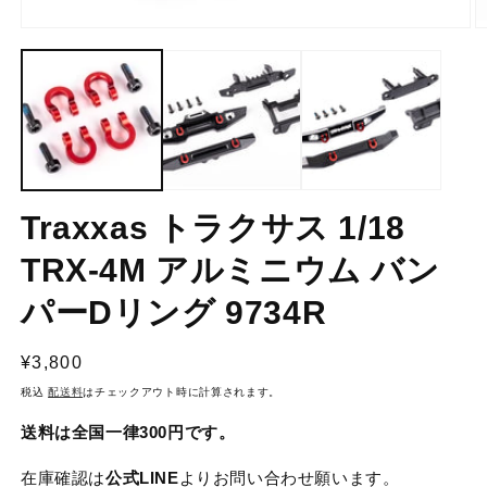
モ
ー
ダ
ル
で
メ
デ
ィ
ア
(1)
(2
Traxxas トラクサス 1/18
を
開
TRX-4M アルミニウム バン
く
パーDリング 9734R
通
¥3,800
常
税込
配送料
はチェックアウト時に計算されます。
価
送料は全国一律300円です。
格
在庫確認は
公式LINE
よりお問い合わせ願います。