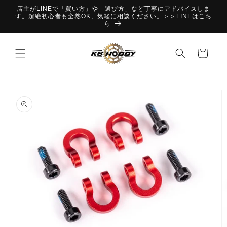
コンテ
店主がLINEで「買い方」や「選び方」など丁寧にアドバイスしま
ンツに
す。超絶初心者も全然OK、気軽に相談ください。＞＞LINEはこち
進む
ら
カ
ー
ト
商品情
報にス
キップ