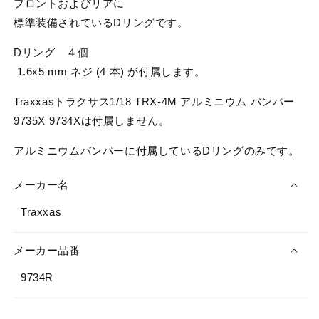
フロントおよびリアに
ウ
ウ
標準装備されているDリングです。
ム
ム
バ
バ
Dリング ４個
ン
ン
1.6x5 mm ネジ (4 本) が付属します。
パ
パ
ー
ー
Traxxasトラクサス1/18 TRX-4M アルミニウム バンパー
D
D
9735X 9734Xは付属しません。
リ
リ
ン
ン
アルミニウムバンパーに付属しているDリングのみです。
グ
グ
9734R
9734R
メーカー名
の
の
数
数
Traxxas
量
量
を
を
メーカー品番
減
増
9734R
ら
や
す
す