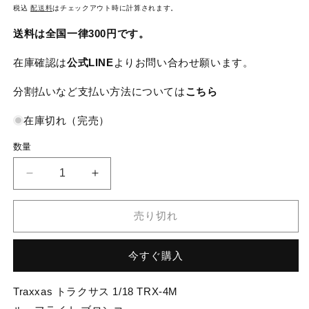
常
税込
配送料
はチェックアウト時に計算されます。
価
送料は全国一律300円です。
格
在庫確認は
公式LINE
よりお問い合わせ願います。
分割払いなど支払い方法については
こちら
在庫切れ（完売）
数量
Traxxas
Traxxas
ト
ト
ラ
ラ
売り切れ
ク
ク
サ
サ
今すぐ購入
ス
ス
1/18
1/18
TRX-
TRX-
Traxxas トラクサス 1/18 TRX-4M
4M
4M