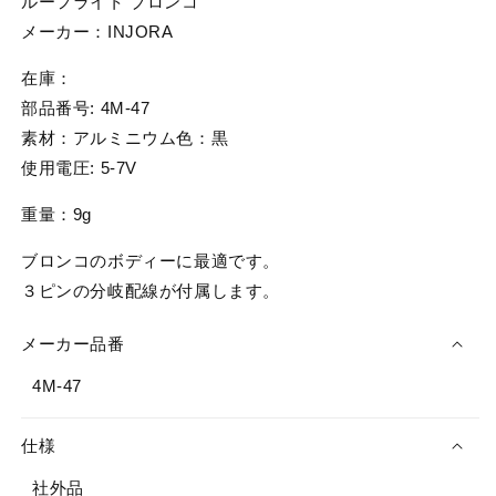
ルーフライト ブロンコ
ル
ル
メーカー：INJORA
ー
ー
フ
フ
在庫：
ラ
ラ
部品番号: 4M-47
イ
イ
素材：アルミニウム色：黒
ト
ト
使用電圧: 5-7V
ブ
ブ
ロ
ロ
重量：9g
ン
ン
コ
コ
ブロンコのボディーに最適です。
の
の
３ピンの分岐配線が付属します。
数
数
量
量
メーカー品番
を
を
4M-47
減
増
ら
や
す
す
仕様
社外品