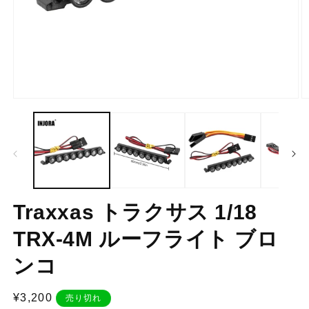
モ
ー
ダ
ル
で
メ
デ
ィ
ア
Traxxas トラクサス 1/18
(1)
(2
を
TRX-4M ルーフライト ブロ
開
く
ンコ
通
¥3,200
売り切れ