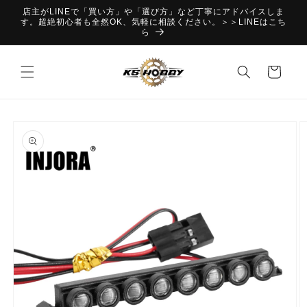
コンテ
店主がLINEで「買い方」や「選び方」など丁寧にアドバイスしま
ンツに
す。超絶初心者も全然OK、気軽に相談ください。＞＞LINEはこち
進む
ら
カ
ー
ト
商品情
報にス
キップ