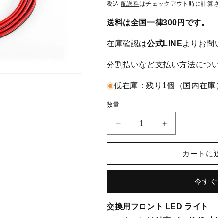
常
税込
配送料
はチェックアウト時に計算
価
送料は全国一律300円です。
格
在庫確認は
公式LINE
よりお問
分割払いなど支払い方法につ
低在庫：残り1個（国内在庫
数量
Traxxas
Traxxas
ト
ト
ラ
ラ
カートに
ク
ク
サ
サ
今すぐ
ス
ス
1/18
1/18
TRX-
TRX-
交換用フロント LED ライト
4M
4M