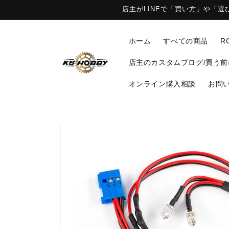
コンテ
店主がLINEで「買い方」や「
ンツに
進む
ホーム
すべての商品
R
店主のカスタムブログ/買う前に
オンライン購入相談
お問い
商品情
報にス
キップ