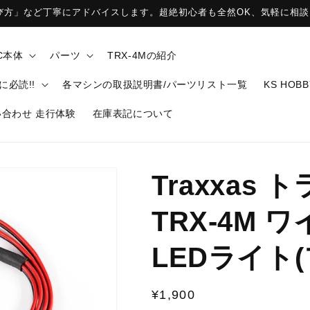
選び方」など丁寧にアドバイスします。超絶初心者も全然OK、気軽に相談
C本体
パーツ
TRX-4Mの紹介
必読!!
各マシンの取扱説明書/パーツリスト一覧
KS HOB
合わせ 走行体験
在庫表記について
Traxxas 
TRX-4M
LEDライト(
通
¥1,900