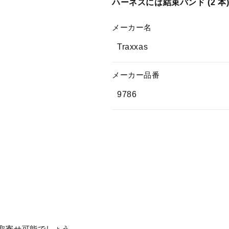
ハーネスには結束バンド (2 本
ワ
ワ
イ
イ
メーカー名
ヤ
ヤ
ー
ー
Traxxas
ハ
ハ
ー
ー
メーカー品番
ネ
ネ
9786
ス、
ス、
LED
LED
ラ
ラ
イ
イ
ト
ト
(フ
(フ
ロ
ロ
ン
ン
ト)
ト)
9786
9786
の
の
数
数
も取寄せ可能でしょう