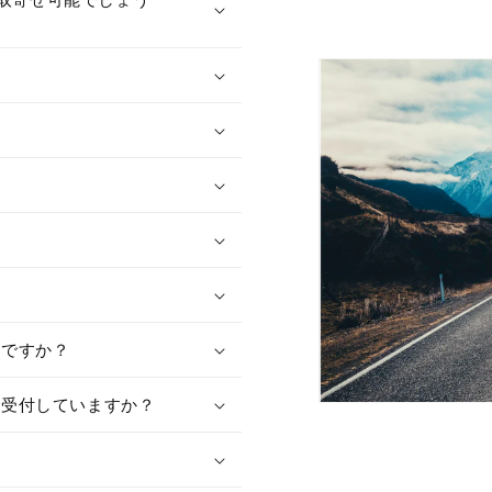
量
量
を
を
減
増
ら
や
す
す
）ですか？
で受付していますか？