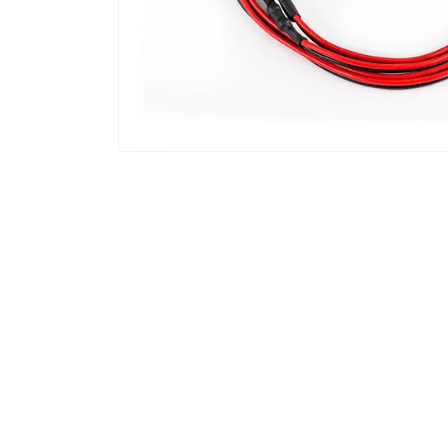
モ
ー
ダ
ル
で
メ
デ
ィ
ア
(1)
を
開
く