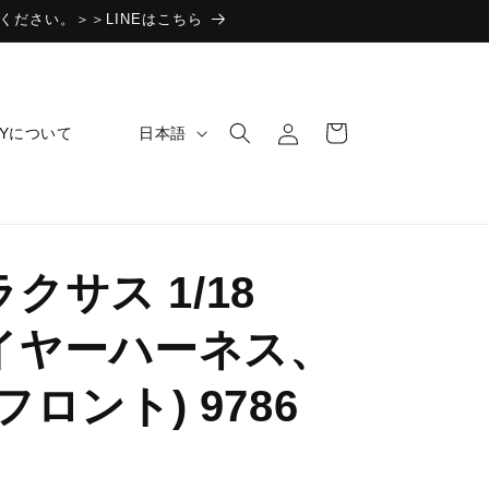
ください。＞＞LINEはこちら
ロ
カ
グ
言
ー
日本語
BYについて
イ
語
ト
ン
トラクサス 1/18
 ワイヤーハーネス、
フロント) 9786