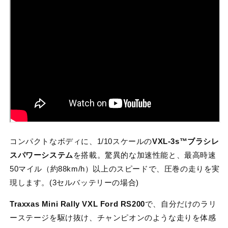
の
の
数
数
量
量
を
を
減
増
ら
や
す
す
コンパクトなボディに、1/10スケールの
VXL-3s™ブラシレ
スパワーシステム
を搭載。驚異的な加速性能と、最高時速
50マイル（約88km/h）以上のスピードで、圧巻の走りを実
現します。(3セルバッテリーの場合)
Traxxas Mini Rally VXL Ford RS200
で、自分だけのラリ
ーステージを駆け抜け、チャンピオンのような走りを体感