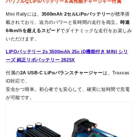
パワフルなLiPoバッテリー＆高性能チャージャー付属
Mini Rallyには、
3500mAh 2セルLiPoバッテリー
が標準搭
載されており、迫力のパワーと長時間の走行を両立。
時速
64km/hを超えるスピード
でダイナミックな走行をお楽しみ
いただけます。
LIPOバッテリー 2s 3500mAh 25c iD機能付き MINI シリ
ーズ 純正リポバッテリー 2825X
付属の
2A USB-C LiPoバランスチャージャー
は、Traxxas
iD対応で、
安全かつ簡単。初心者でも安心して、確実に短時間で充電
が可能です。