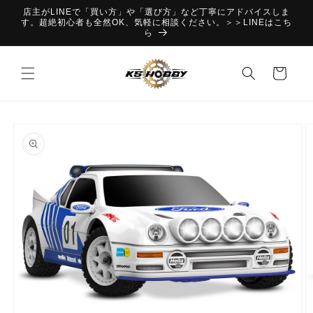
コンテ
店主がLINEで「買い方」や「選び方」など丁寧にアドバイスしま
ンツに
す。超絶初心者も全然OK、気軽に相談ください。＞＞LINEはこち
進む
ら
カ
ー
ト
商品情
報にス
キップ