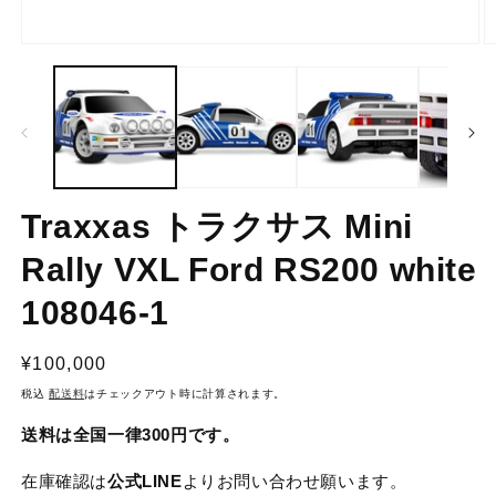
モ
ー
ダ
ル
で
メ
デ
ィ
ア
(1)
(2
Traxxas トラクサス Mini
を
開
Rally VXL Ford RS200 white
く
108046-1
通
¥100,000
常
税込
配送料
はチェックアウト時に計算されます。
価
送料は全国一律300円です。
格
在庫確認は
公式LINE
よりお問い合わせ願います。