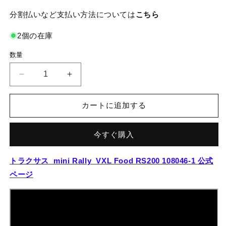
分割払いなど支払い方法については
こちら
2個の在庫
数量
Traxxas
Traxxas
ト
ト
ラ
ラ
カートに追加する
ク
ク
サ
サ
今すぐ購入
ス
ス
Mini
Mini
Rally
Rally
トラクサス mini Rally
VXL Food RS200 108046-1
公式
VXL
VXL
ページ
Ford
Ford
RS200
RS200
white
white
108046-
108046-
1
1