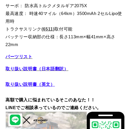
サーボ：
防水高トルクメタルギア2075X
最高速度：
時速40マイル（64km）3500mAh 2セルLipo使
用時
トラクサスリンク
(6511)
取付可能
バッテリー収納部の仕様：長さ113mm×幅41mm×高さ
22mm
パーツリスト
取り扱い説明書（日本語翻訳）
取り扱い説明書（英文）
高額で購入に悩まれているそこのあなた！！
LINEでご相談承っているのでご連絡ください。